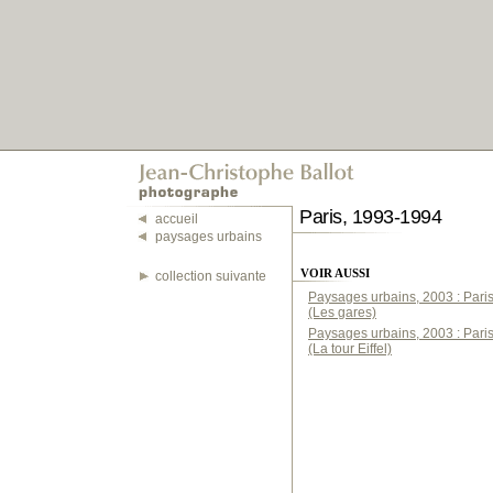
Paris, 1993-1994
accueil
paysages urbains
VOIR AUSSI
collection suivante
Paysages urbains, 2003 : Pari
(Les gares)
Paysages urbains, 2003 : Pari
(La tour Eiffel)