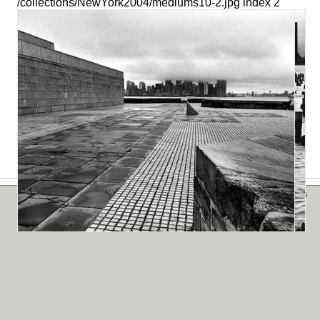
/collections/NewYork2004/mediums10-2.jpg index 2
Publications