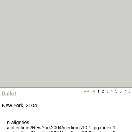
1
2
3
4
5
6
7
8
New York, 2004
n-alignées
/collections/NewYork2004/mediums10-1.jpg index 1