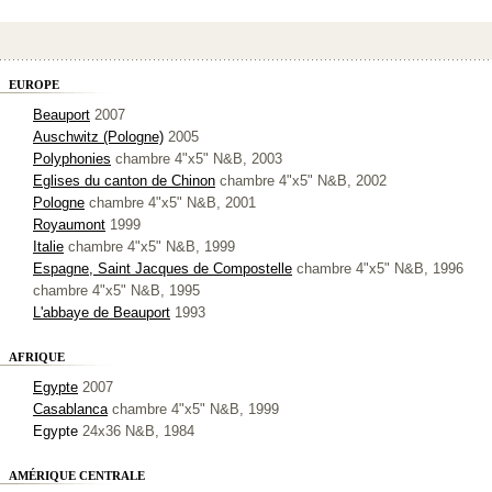
EUROPE
Beauport
2007
Auschwitz (Pologne)
2005
Polyphonies
chambre 4"x5" N&B, 2003
Eglises du canton de Chinon
chambre 4"x5" N&B, 2002
Pologne
chambre 4"x5" N&B, 2001
Royaumont
1999
Italie
chambre 4"x5" N&B, 1999
Espagne, Saint Jacques de Compostelle
chambre 4"x5" N&B, 1996
chambre 4"x5" N&B, 1995
L'abbaye de Beauport
1993
AFRIQUE
Egypte
2007
Casablanca
chambre 4"x5" N&B, 1999
Egypte
24x36 N&B, 1984
AMÉRIQUE CENTRALE