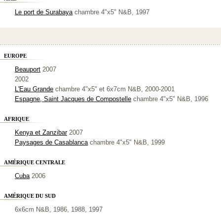
Le port de Surabaya
chambre 4"x5" N&B, 1997
EUROPE
Beauport
2007
2002
L'Eau Grande
chambre 4"x5" et 6x7cm N&B, 2000-2001
Espagne, Saint Jacques de Compostelle
chambre 4"x5" N&B, 1996
AFRIQUE
Kenya et Zanzibar
2007
Paysages de Casablanca
chambre 4"x5" N&B, 1999
AMÉRIQUE CENTRALE
Cuba
2006
AMÉRIQUE DU SUD
6x6cm N&B, 1986, 1988, 1997