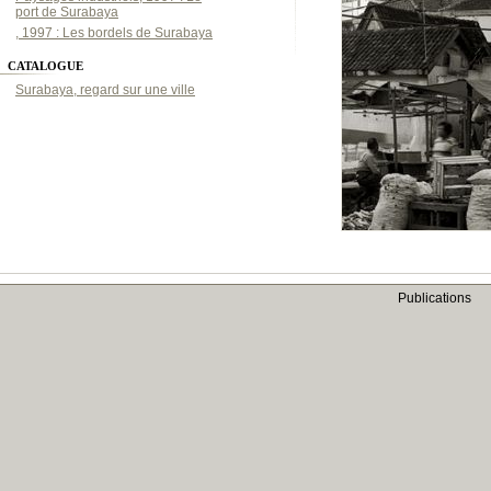
port de Surabaya
, 1997 : Les bordels de Surabaya
CATALOGUE
Surabaya, regard sur une ville
Publications